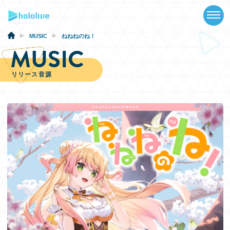
TOP
NEWS
MUSIC
ねねねのね！
MUSIC
ABOUT
リリース音源
TALENT
SCHEDULE
EVENTS
VIDEOS
MUSIC
GOODS
SPECIAL