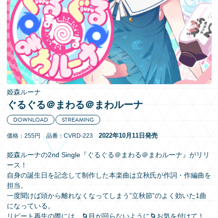
EN
姫森ルーナ
ぐるぐる＠まわる＠まわルーナ
DOWNLOAD
STREAMING
2022年10月11日発売
価格：255円 品番：CVRD-223
姫森ルーナの2nd Single『ぐるぐる＠まわる＠まわルーナ』がリリ
ース！
自身の誕生日を記念して制作した本楽曲は立秋氏が作詞・作編曲を
担当。
一度聞けば頭から離れなくなってしまう”立秋節”のよく効いた1曲
になっている。
リピート再生の際には、🌀目が回らないように🌀お気を付けて！