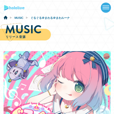
TOP
NEWS
MUSIC
ぐるぐる＠まわる＠まわルーナ
MUSIC
ABOUT
リリース音源
TALENT
SCHEDULE
EVENTS
VIDEOS
MUSIC
GOODS
SPECIAL