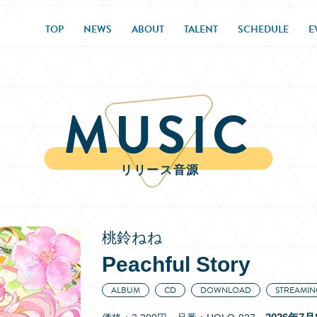
TOP
NEWS
ABOUT
TALENT
SCHEDULE
E
MUSIC
リリース音源
桃鈴ねね
Peachful Story
ALBUM
CD
DOWNLOAD
STREAMIN