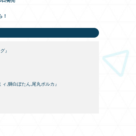
月8日発売
ら！
ング』
花ラミィ,獅白ぼたん,尾丸ポルカ』