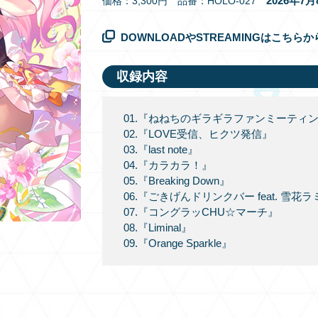
2026年7
価格：3,300円 品番：HOLO-027
DOWNLOADやSTREAMINGはこちらか
収録内容
01.『ねねちのギラギラファンミーティ
02.『LOVE受信、ヒクツ発信』
03.『last note』
04.『カラカラ！』
05.『Breaking Down』
06.『ごきげんドリンクバー feat. 雪
07.『コングラッCHU☆マーチ』
08.『Liminal』
09.『Orange Sparkle』