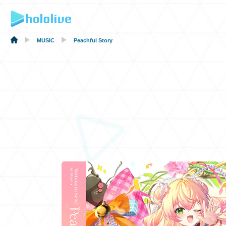
MUSIC
Peachful Story