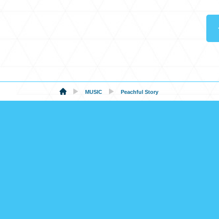
MUSIC
Peachful Story