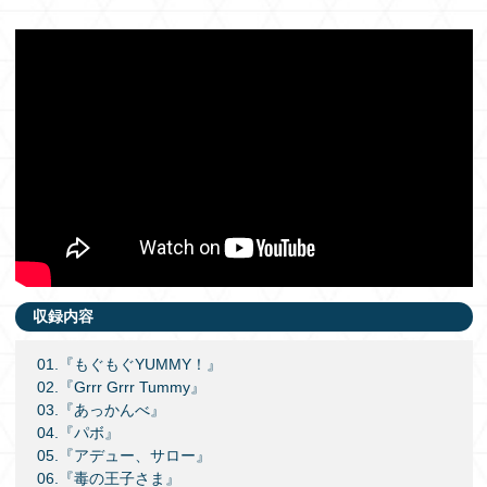
収録内容
01.『もぐもぐYUMMY！』
02.『Grrr Grrr Tummy』
03.『あっかんべ』
04.『パボ』
05.『アデュー、サロー』
06.『毒の王子さま』