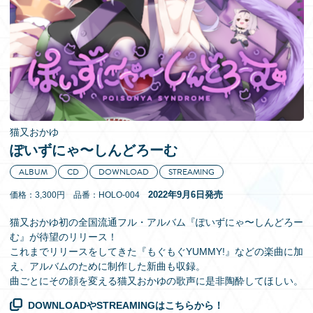
EN
猫又おかゆ
ぽいずにゃ〜しんどろーむ
ALBUM
CD
DOWNLOAD
STREAMING
2022年9月6日発売
価格：3,300円 品番：HOLO-004
猫又おかゆ初の全国流通フル・アルバム『ぽいずにゃ〜しんどろー
む』が待望のリリース！
これまでリリースをしてきた『もぐもぐYUMMY!』などの楽曲に加
え、アルバムのために制作した新曲も収録。
曲ごとにその顔を変える猫又おかゆの歌声に是非陶酔してほしい。
DOWNLOADやSTREAMINGはこちらから！