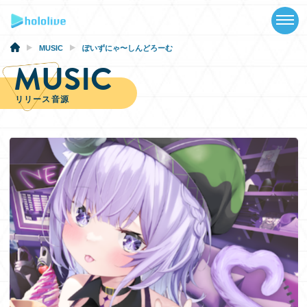
TOP
NEWS
MUSIC
ぽいずにゃ〜しんどろーむ
MUSIC
ABOUT
リリース音源
TALENT
SCHEDULE
EVENTS
VIDEOS
MUSIC
GOODS
SPECIAL