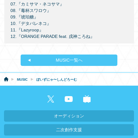
07.『カミサマ・ネコサマ』
08.『毒杯スワロウ』
09.『琥珀糖』
10.『デタバレネコ』
11.『Lazyroop』
12.『ORANGE PARADE feat. 戌神ころね』
MUSIC一覧へ
MUSIC
ぽいずにゃ〜しんどろーむ
オーディション
二次創作支援