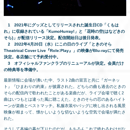
1 2021年にグッズとしてリリースされた誕生日CD「くもは
れ」に収録されている「KumoHurray!」と「花時の空(はなどきの
そら)」が配信リリース決定。配信開始日は後日発表。
2 2022年4月20日（水）にこの日のライブ「ときのそら
Theatrical Cover Live『Role:Play』」の映像がBlu-rayにて発売
決定。各店舗にて予約受付中。
3 オフィシャルファンクラブのリニューアルが決定。会員だけ
の特典等を準備中。
最新情報に会場が沸いた中、ラスト2曲の宣言と共に『ガーネッ
ト』『ひまわりの約束』が披露された。どちらの曲も過去のときの
そらの配信内で歌われたことがある楽曲だが、ライブ会場で聴く2
曲はいつもとは違った風に聴こえた。ときのそらの芯のあるハイト
ーンが楽曲とベストマッチ。私服衣装やバッグに映し出される風景
映像が相まって、懐かしいような切ないような空気で会場が満たさ
れた。
そうして本編の幕が下りたのだが、もちろんこれで終わるわけがな