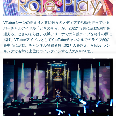
EN
VTuberシーンの高まりと共に数々のメディアで活動を行っている
バーチャルアイドル「ときのそら」が、2022年9月に活動5周年を
迎える。ときのそらは、横浜アリーナでの単独ライブを将来の夢に
掲げ、VTuberアイドルとしてYouTubeチャンネルでのライブ配信
を中心に活動。チャンネル登録者数は92万人を超え、VTuberラン
キングでも常に上位にラインクインする人気VTuberだ。