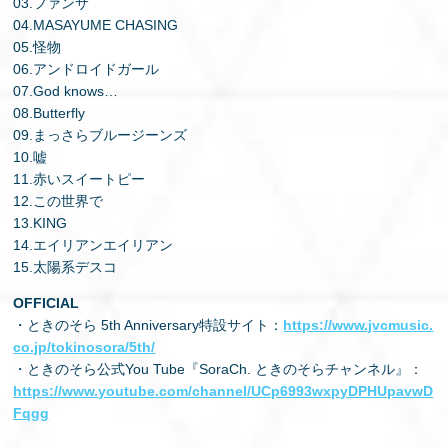
03.ファンサ
04.MASAYUME CHASING
05.怪物
06.アンドロイドガール
07.God knows…
08.Butterfly
09.まっさらブルージーンズ
10.嘘
11.赤いスイートピー
12.この世界で
13.KING
14.エイリアンエイリアン
15.太陽系デスコ
OFFICIAL
・ときのそら 5th Anniversary特設サイト：
https://www.jvcmusic.
co.jp/tokinosora/5th/
・ときのそら公式You Tube『SoraCh. ときのそらチャンネル』：
https://www.youtube.com/channel/UCp6993wxpyDPHUpavwD
Fqgg