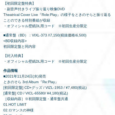
【初回限定盤特典】
・副音声付きライブ振り返り映像DVD
Theatrical Cover Live『Role:Play』の様子をときのそらと振り返る
ことのできる特別番組が収録
・オフィシャル壁紙DL用コード ※初回生産分限定
■通常盤（BD）：VIXL-373 /\7,150(税抜価格\6,500)
<BD収録内容>
初回限定盤と同内容
【封入特典】
・オフィシャル壁紙DL用コード ※初回生産分限定
作品情報
■2021年11月24日(水)発売
ときのそら 3rd Album『Re:Play』
[初回限定盤] CD+グッズ / VIZL-1953 / ¥7,480(税込)
[通常盤] CD / VICL-65580/ ¥4,180(税込)
［収録内容］※初回限定盤・通常盤共通
01.HOT LIMIT
02.ロマンスの神様