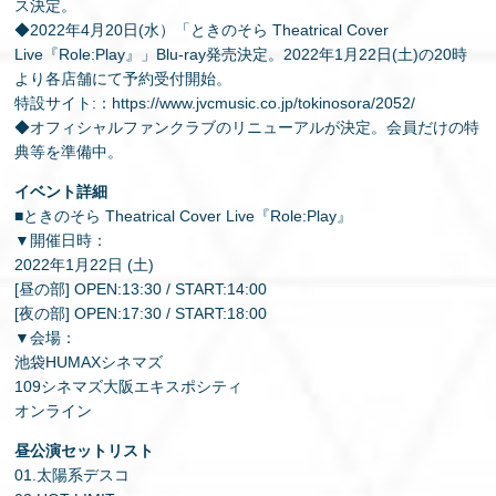
ス決定。
◆2022年4月20日(水）「ときのそら Theatrical Cover
Live『Role:Play』」Blu-ray発売決定。2022年1月22日(土)の20時
より各店舗にて予約受付開始。
特設サイト:：https://www.jvcmusic.co.jp/tokinosora/2052/
◆オフィシャルファンクラブのリニューアルが決定。会員だけの特
典等を準備中。
イベント詳細
■ときのそら Theatrical Cover Live『Role:Play』
▼開催日時：
2022年1月22日 (土)
[昼の部] OPEN:13:30 / START:14:00
[夜の部] OPEN:17:30 / START:18:00
▼会場：
池袋HUMAXシネマズ
109シネマズ大阪エキスポシティ
オンライン
昼公演セットリスト
01.太陽系デスコ