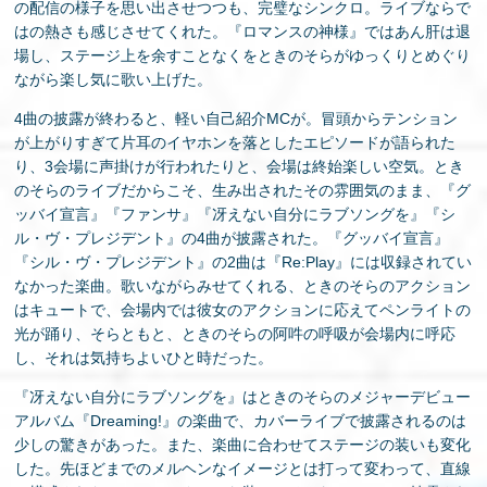
の配信の様子を思い出させつつも、完璧なシンクロ。ライブならで
はの熱さも感じさせてくれた。『ロマンスの神様』ではあん肝は退
場し、ステージ上を余すことなくをときのそらがゆっくりとめぐり
ながら楽し気に歌い上げた。
4曲の披露が終わると、軽い自己紹介MCが。冒頭からテンション
が上がりすぎて片耳のイヤホンを落としたエピソードが語られた
り、3会場に声掛けが行われたりと、会場は終始楽しい空気。とき
のそらのライブだからこそ、生み出されたその雰囲気のまま、『グ
ッバイ宣言』『ファンサ』『冴えない自分にラブソングを』『シ
ル・ヴ・プレジデント』の4曲が披露された。『グッバイ宣言』
『シル・ヴ・プレジデント』の2曲は『Re:Play』には収録されてい
なかった楽曲。歌いながらみせてくれる、ときのそらのアクション
はキュートで、会場内では彼女のアクションに応えてペンライトの
光が踊り、そらともと、ときのそらの阿吽の呼吸が会場内に呼応
し、それは気持ちよいひと時だった。
『冴えない自分にラブソングを』はときのそらのメジャーデビュー
アルバム『Dreaming!』の楽曲で、カバーライブで披露されるのは
少しの驚きがあった。また、楽曲に合わせてステージの装いも変化
した。先ほどまでのメルヘンなイメージとは打って変わって、直線