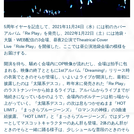
5周年イヤーを記念して、2021年11月24日（水）には初のカバー
アルバム『Re:Play』を発売し、2022年1月22日（土）には池袋・
大阪・WEB配信の3会場、昼夜2公演でTheatrical Cover
Live『Role:Play』を開催した。ここでは昼公演池袋会場の模様を
お届けする。
開演を待ち、騒めく会場内にOP映像が流れだし、会場は拍手に包
まれる。映像の終了とともに1stアルバム『Dreaming!』リリース時
の衣装でときのそらが登場し、いよいよライブが開演した。最初に
披露したのは『太陽系デスコ』。昨年末に発売された『Re:Play』
のラストナンバーから始まるライブは、アルバムからライブまでが
地続きになっているかのようで、会場内のボルテージは初っ端から
上がっていく。『太陽系デスコ』の次は息もつかせぬまま『HOT
LIMIT』『まっさらブルージーンズ』『ロマンスの神様』の3曲連
続披露。『HOT LIMIT』と『まっさらブルージーンズ』ではダンサ
ーとしてマスコットキャラクターのあん肝も登場。2体のあん肝が
ときのそらと一緒に踊る様子は、少しシュールな普段のときのそら