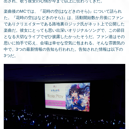
出され、歌う彼女の心情が今まで以上に伝わってきた。
楽曲後のMCでは、『花時の空(はなどきのそら)』について語られ
た。『花時の空(はなどきのそら)』は、活動開始数か月後にファン
でありクリエイターである路地裏ロジック氏がネット上で公開した
楽曲だ。彼女にとっても思い出深いオリジナルソングで、この節目
となる大切なライブでぜひ披露したかったそうだ。ファン達はその
思いに拍手で応え、会場は幸せな空気に包まれる。そんな雰囲気の
中で、3つの最新情報の告知も行われた。告知された情報は以下の
3つだ。