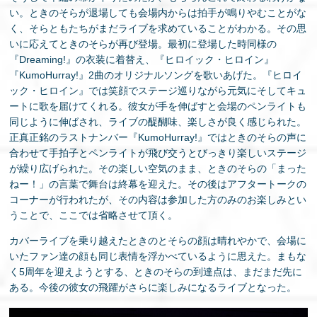
い。ときのそらが退場しても会場内からは拍手が鳴りやむことがな
く、そらともたちがまだライブを求めていることがわかる。その思
いに応えてときのそらが再び登場。最初に登場した時同様の
『Dreaming!』の衣装に着替え、『ヒロイック・ヒロイン』
『KumoHurray!』2曲のオリジナルソングを歌いあげた。『ヒロイ
ック・ヒロイン』では笑顔でステージ巡りながら元気にそしてキュ
ートに歌を届けてくれる。彼女が手を伸ばすと会場のペンライトも
同じように伸ばされ、ライブの醍醐味、楽しさが良く感じられた。
正真正銘のラストナンバー『KumoHurray!』ではときのそらの声に
合わせて手拍子とペンライトが飛び交うとびっきり楽しいステージ
が繰り広げられた。その楽しい空気のまま、ときのそらの「まった
ねー！」の言葉で舞台は終幕を迎えた。その後はアフタートークの
コーナーが行われたが、その内容は参加した方のみのお楽しみとい
うことで、ここでは省略させて頂く。
カバーライブを乗り越えたときのとそらの顔は晴れやかで、会場に
いたファン達の顔も同じ表情を浮かべているように思えた。まもな
く5周年を迎えようとする、ときのそらの到達点は、まだまだ先に
ある。今後の彼女の飛躍がさらに楽しみになるライブとなった。