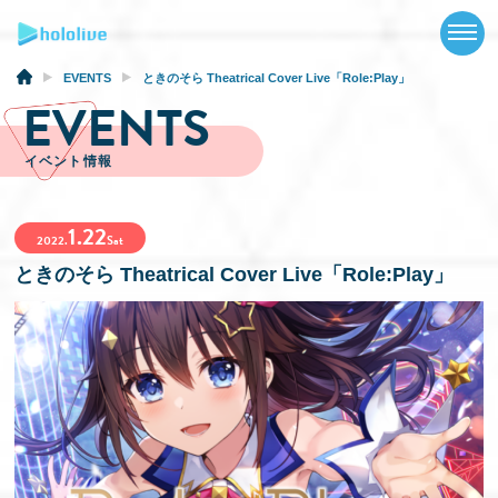
TOP
NEWS
EVENTS
ときのそら Theatrical Cover Live「Role:Play」
EVENTS
ABOUT
イベント情報
TALENT
1.22
SCHEDULE
2022.
Sat
ときのそら Theatrical Cover Live「Role:Play」
EVENTS
VIDEOS
MUSIC
GOODS
SPECIAL