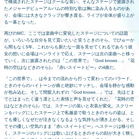
で構成されたステージはクールな装い。そんなステージで披露され
たメジャーデビューアルバムの特別な歌は胸に染み入るものがあ
り、会場には大きなクラップが響き渡る。ライブが全体が盛り上が
る一幕となった。
再びのMC。ここでは楽曲中に変化したステージについての話題
が。いろいろな自分を見て貰いたいと笑うときのそら。でびゅーか
ら間もなく5年。これからも新たな一面を見せてくれるであろう彼
女の想いに会場はペンライトで応え、ステージは次の楽曲へと移っ
ていく。次に披露されたのは『この世界で』『God knows…』『花
時の空(はなどきのそら)』『赤いスイートピー』の4曲だ。
『この世界で』、は今までの流れから打って変わってのバラード。
ときのそらのハイトーンが曲と絶妙にマッチし、会場を静かな感動
が包み込む。そして間髪入れずの『God knows…』では、先ほどま
でとはまったく違う凛とした表情と声を見せてくれた。『花時の空
(はなどきのそら)』では、ステージの装いと衣装が変化。スクリー
ンをバッグにしたステージ上で私服姿で歌うときのそらの姿は、と
ても優しくなぜだが泣きなくなるような気持ちが湧き上がる。そし
てその優しい空気のまま『赤いスイートピー』へステージは移り行
く。ステージのバッグには歌い上げるときのそらの顔が大きく映し