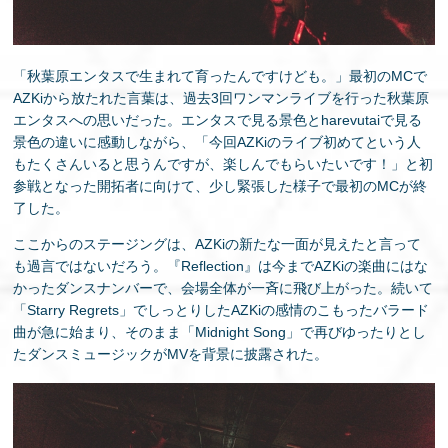
「秋葉原エンタスで生まれて育ったんですけども。」最初のMCで
AZKiから放たれた言葉は、過去3回ワンマンライブを行った秋葉原
エンタスへの思いだった。エンタスで見る景色とharevutaiで見る
景色の違いに感動しながら、「今回AZKiのライブ初めてという人
もたくさんいると思うんですが、楽しんでもらいたいです！」と初
参戦となった開拓者に向けて、少し緊張した様子で最初のMCが終
了した。
ここからのステージングは、AZKiの新たな一面が見えたと言って
も過言ではないだろう。『Reflection』は今までAZKiの楽曲にはな
かったダンスナンバーで、会場全体が一斉に飛び上がった。続いて
「Starry Regrets」でしっとりしたAZKiの感情のこもったバラード
曲が急に始まり、そのまま「Midnight Song」で再びゆったりとし
たダンスミュージックがMVを背景に披露された。