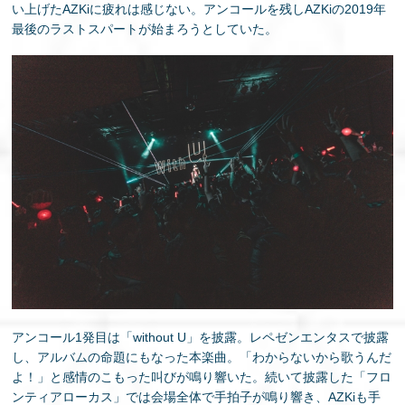
い上げたAZKiに疲れは感じない。アンコールを残しAZKiの2019年
最後のラストスパートが始まろうとしていた。
アンコール1発目は「without U」を披露。レペゼンエンタスで披露
し、アルバムの命題にもなった本楽曲。「わからないから歌うんだ
よ！」と感情のこもった叫びが鳴り響いた。続いて披露した「フロ
ンティアローカス」では会場全体で手拍子が鳴り響き、AZKiも手