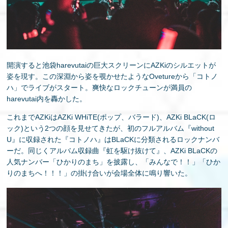
開演すると池袋harevutaiの巨大スクリーンにAZKiのシルエットが
姿を現す。この深淵から姿を覗かせたようなOvetureから「コトノ
ハ」でライブがスタート。爽快なロックチューンが満員の
harevutai内を轟かした。
これまでAZKiはAZKi WHiTE(ポップ、バラード)、AZKi BLaCK(ロ
ック)という2つの顔を見せてきたが、初のフルアルバム『without
U』に収録された『コトノハ』はBLaCKに分類されるロックナンバ
ーだ。同じくアルバム収録曲『虹を駆け抜けて』、AZKi BLaCKの
人気ナンバー「ひかりのまち」を披露し、「みんなで！！」「ひか
りのまちへ！！！」の掛け合いが会場全体に鳴り響いた。