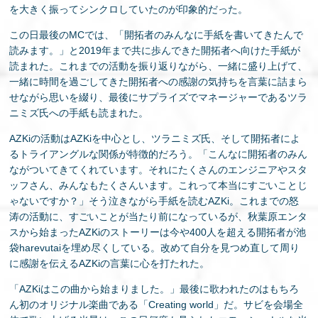
を大きく振ってシンクロしていたのが印象的だった。
この日最後のMCでは、「開拓者のみんなに手紙を書いてきたんで
読みます。」と2019年まで共に歩んできた開拓者へ向けた手紙が
読まれた。これまでの活動を振り返りながら、一緒に盛り上げて、
一緒に時間を過ごしてきた開拓者への感謝の気持ちを言葉に詰まら
せながら思いを綴り、最後にサプライズでマネージャーであるツラ
ニミズ氏への手紙も読まれた。
AZKiの活動はAZKiを中心とし、ツラニミズ氏、そして開拓者によ
るトライアングルな関係が特徴的だろう。「こんなに開拓者のみん
ながついてきてくれています。それにたくさんのエンジニアやスタ
ッフさん、みんなもたくさんいます。これって本当にすごいことじ
ゃないですか？」そう泣きながら手紙を読むAZKi。これまでの怒
涛の活動に、すごいことが当たり前になっているが、秋葉原エンタ
スから始まったAZKiのストーリーは今や400人を超える開拓者が池
袋harevutaiを埋め尽くしている。改めて自分を見つめ直して周り
に感謝を伝えるAZKiの言葉に心を打たれた。
「AZKiはこの曲から始まりました。」最後に歌われたのはもちろ
ん初のオリジナル楽曲である「Creating world」だ。サビを会場全