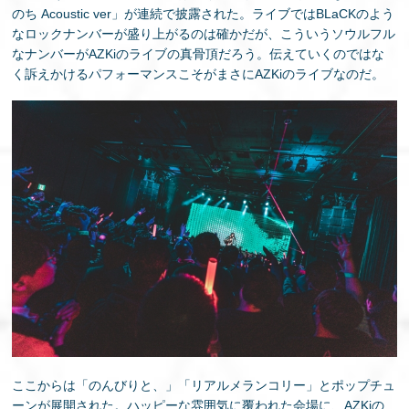
のち Acoustic ver」が連続で披露された。ライブではBLaCKのよう
なロックナンバーが盛り上がるのは確かだが、こういうソウルフル
なナンバーがAZKiのライブの真骨頂だろう。伝えていくのではな
く訴えかけるパフォーマンスこそがまさにAZKiのライブなのだ。
ここからは「のんびりと、」「リアルメランコリー」とポップチュ
ーンが展開された。ハッピーな雰囲気に覆われた会場に、AZKiの