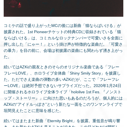
コミケの話で盛り上がったMCの後には新曲「猫ならばいける」が
披露された。1st Pioneerチケットの特典CDに収録されている「猫
ならばいける」は、コミカルなロックナンバーで可愛いさを全面に
押し出した「にゃー！」という掛け声が特徴的な楽曲だ。「可愛さ
の暴力」を目の前に、会場は初披露の楽曲にも関わらず湧き上がっ
た。
続いてはAZKiの親友ときのそらのオリジナル楽曲である「フレー
フレーLOVE」、ホロライブ全体曲「Shiny Smily Story」を披露し
た。ただでさえ楽曲の弾数の多いAZKiだが、ここで「フレーフレ
ーLOVE」は絶対予想できないサプライズだった。2020年1月24日
に開催されるホロライブ全体ライブ「hololive 1st Fes. 『ノンスト
ップ・ストーリー』」に向けた思いもあるのだろうが、個人的には
AZKiの“アイドルっぽさ”という新たな一面をこのワンマンライブで
垣間見えたことに意味を感じた。
続いてはまたまた新曲「Eternity Bright」を披露。重低音が鳴り響