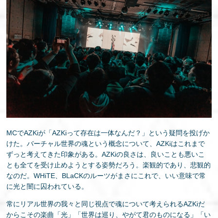
MCでAZKiが「AZKiって存在は一体なんだ？」という疑問を投げか
けた。バーチャル世界の魂という概念について、AZKiはこれまで
ずっと考えてきた印象がある。AZKiの良さは、良いことも悪いこ
とも全てを受け止めようとする姿勢だろう。楽観的であり、悲観的
なのだ。WHiTE、BLaCKのルーツがまさにこれで、いい意味で常
に光と闇に囚われている。
常にリアル世界の我々と同じ視点で魂について考えられるAZKiだ
からこその楽曲「光」「世界は巡り、やがて君のものになる」「い