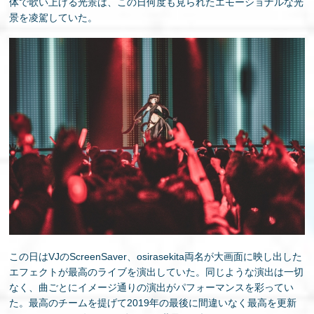
体で歌い上げる光景は、この日何度も見られたエモーショナルな光
景を凌駕していた。
この日はVJのScreenSaver、osirasekita両名が大画面に映し出した
エフェクトが最高のライブを演出していた。同じような演出は一切
なく、曲ごとにイメージ通りの演出がパフォーマンスを彩ってい
た。最高のチームを提げて2019年の最後に間違いなく最高を更新