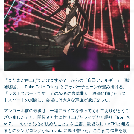
「まだまだ声上げていけますか？」からの「自己アレルギー」「嘘
嘘嘘嘘」「Fake.Fake.Fake」とアッパーチューンが畳み掛ける。
「ラストスパートです！」のAZKiの言葉通り、終演に向けたラス
トスパートの展開に、会場には大きな声援が飛び交った。
アンコール前の最後は「一緒にライブを作ってくれてありがとうご
ざいました」と、開拓者と共に作り上げたライブだと語り「from A
to Z」「ちいさな心が決めたこと」を披露。最後らしくAZKiと開拓
者とのシンガロングがharevutaiに鳴り響いた。ここまで20曲を歌