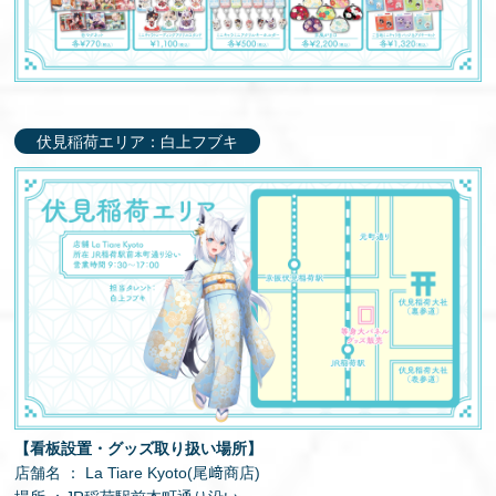
伏見稲荷エリア：白上フブキ
【看板設置・グッズ取り扱い場所】
店舗名 ： La Tiare Kyoto(尾﨑商店)