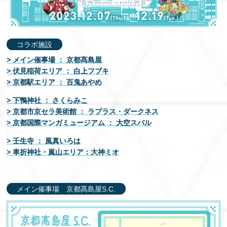
EN
コラボ施設
> メイン催事場 ： 京都髙島屋
> 伏見稲荷エリア ： 白上フブキ
> 京都駅エリア ： 百鬼あやめ
> 下鴨神社 ： さくらみこ
> 京都市京セラ美術館 ： ラプラス・ダークネス
> 京都国際マンガミュージアム ： 大空スバル
> 壬生寺 ： 風真いろは
> 車折神社・嵐山エリア：大神ミオ
メイン催事場 京都髙島屋S.C.