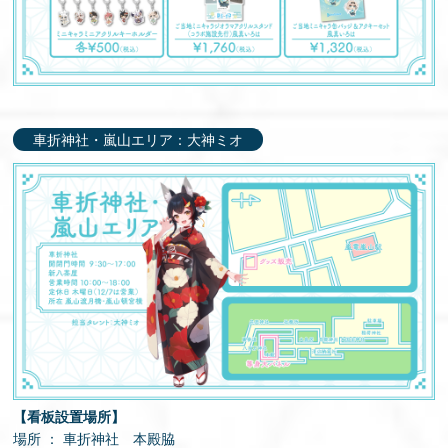
車折神社・嵐山エリア：大神ミオ
【看板設置場所】
場所 ： 車折神社 本殿脇