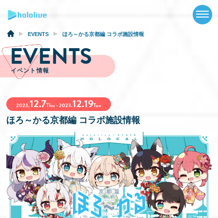
TOP
NEWS
EVENTS
ほろ～かる京都編 コラボ施設情報
EVENTS
ABOUT
イベント情報
TALENT
12.7
12.19
SCHEDULE
2023.
Thu - 2023.
Tue
ほろ～かる京都編 コラボ施設情報
EVENTS
VIDEOS
MUSIC
GOODS
SPECIAL