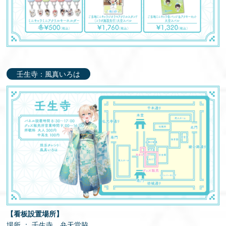
壬生寺：風真いろは
【看板設置場所】
場所 ： 壬生寺 弁天堂脇