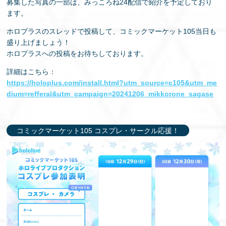
募集した写真の一部は、みっころね24配信で紹介を予定しており
ます。
ホロプラスのスレッドで投稿して、コミックマーケット105当日も
盛り上げましょう！
ホロプラスへの投稿をお待ちしております。
詳細はこちら：
https://holoplus.com/install.html?utm_source=c105&utm_me
dium=refferal&utm_campaign=20241206_mikkorone_sagase
コミックマーケット105 コスプレ・サークル応援！