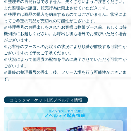
※整理券の再発行はできません。失くさないようご注意ください。
また整理券の譲渡、転売行為は禁止させていただきます。
※整理券は商品の購入を約束するものではございません。状況によ
ってご希望の商品が売切れの可能性がございます。
※整理番号のお呼出しをされたお客様は物販ブース前、もしくは待
機列所にお越しください。お呼出し後も場外でお並びいただく場合
がございます。
※お客様のブースへのお戻りの状況により順番が前後する可能性が
ございますので予めご了承ください。
※状況によって整理券の配布を早めに終了させていただく可能性が
ございます。
※最終の整理番号の呼出し後、フリー入場を行う可能性がございま
す。
コミックマーケット105ノベルティ情報