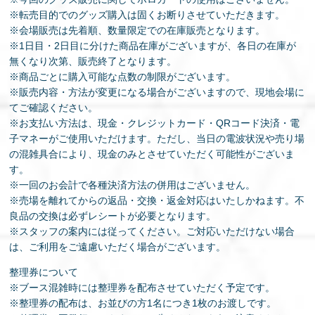
※転売目的でのグッズ購入は固くお断りさせていただきます。
※会場販売は先着順、数量限定での在庫販売となります。
※1日目・2日目に分けた商品在庫がございますが、各日の在庫が
無くなり次第、販売終了となります。
※商品ごとに購入可能な点数の制限がございます。
※販売内容・方法が変更になる場合がございますので、現地会場に
てご確認ください。
※お支払い方法は、現金・クレジットカード・QRコード決済・電
子マネーがご使用いただけます。ただし、当日の電波状況や売り場
の混雑具合により、現金のみとさせていただく可能性がございま
す。
※一回のお会計で各種決済方法の併用はございません。
※売場を離れてからの返品・交換・返金対応はいたしかねます。不
良品の交換は必ずレシートが必要となります。
※スタッフの案内には従ってください。ご対応いただけない場合
は、ご利用をご遠慮いただく場合がございます。
整理券について
※ブース混雑時には整理券を配布させていただく予定です。
※整理券の配布は、お並びの方1名につき1枚のお渡しです。