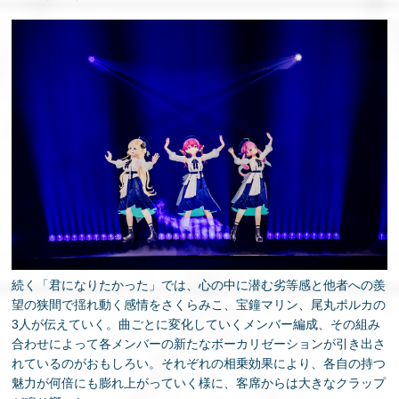
続く「君になりたかった」では、心の中に潜む劣等感と他者への羨
望の狭間で揺れ動く感情をさくらみこ、宝鐘マリン、尾丸ポルカの
3人が伝えていく。曲ごとに変化していくメンバー編成、その組み
合わせによって各メンバーの新たなボーカリゼーションが引き出さ
れているのがおもしろい。それぞれの相乗効果により、各自の持つ
魅力が何倍にも膨れ上がっていく様に、客席からは大きなクラップ