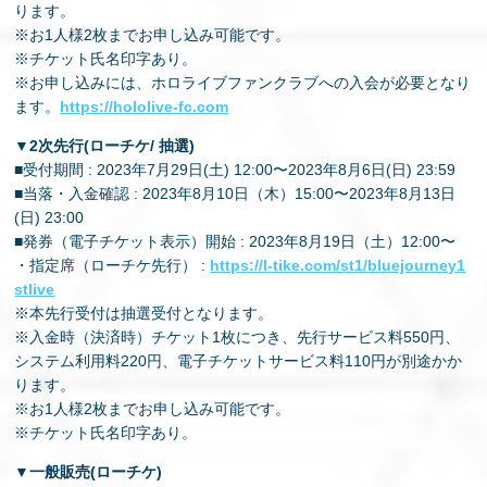
ります。
※お1⼈様2枚までお申し込み可能です。
※チケット⽒名印字あり。
※お申し込みには、ホロライブファンクラブへの⼊会が必要となり
ます。
https://hololive-fc.com
▼2次先⾏(ローチケ/ 抽選)
■受付期間 : 2023年7⽉29⽇(⼟) 12:00〜2023年8⽉6⽇(⽇) 23:59
■当落・⼊⾦確認 : 2023年8⽉10⽇（⽊）15:00〜2023年8⽉13⽇
(⽇) 23:00
■発券（電⼦チケット表⽰）開始 : 2023年8⽉19⽇（⼟）12:00〜
・指定席（ローチケ先⾏） :
https://l-tike.com/st1/bluejourney1
stlive
※本先⾏受付は抽選受付となります。
※⼊⾦時（決済時）チケット1枚につき、先⾏サービス料550円、
システム利⽤料220円、電⼦チケットサービス料110円が別途かか
ります。
※お1⼈様2枚までお申し込み可能です。
※チケット⽒名印字あり。
▼⼀般販売(ローチケ)