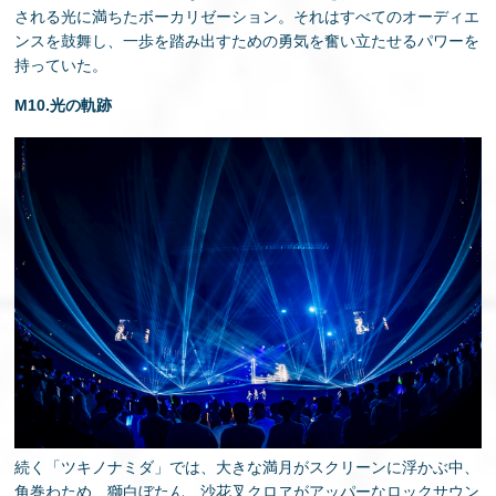
される光に満ちたボーカリゼーション。それはすべてのオーディエ
ンスを鼓舞し、一歩を踏み出すための勇気を奮い立たせるパワーを
持っていた。
M10.光の軌跡
続く「ツキノナミダ」では、大きな満月がスクリーンに浮かぶ中、
角巻わため、獅白ぼたん、沙花叉クロヱがアッパーなロックサウン