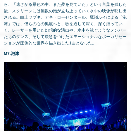
ら、「遠ざかる景色の中、また夢を見ていた」という言葉を残した
後、スクリーンには無数の泡が立ち上っていく水中の映像が映し出
される。白上フブキ、アキ・ローゼンタール、鷹嶺ルイによる「泡
沫」では、僕らの心の奥底へと、歌を通して深く、深く潜ってい
く。レーザーを用いた幻想的な演出や、水中を泳ぐようなメンバー
たちのダンス、そして緩急をつけたエモーショナルなボーカリゼー
ションが圧倒的な世界を描き出した1曲となった。
M7.泡沫