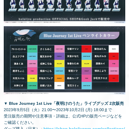
▼ Blue Journey 1st Live「夜明けのうた」ライブグッズ 2次販売
2023年9⽉5⽇（火）21:00〜2023年10⽉2⽇ (⽉) 18:00まで
受注販売の期間や注意事項・詳細は、公式HPの販売ページなどを
ご確認ください。
グッズ購⼊（⽇本） :
https://shop.hololivepro.com/collections/