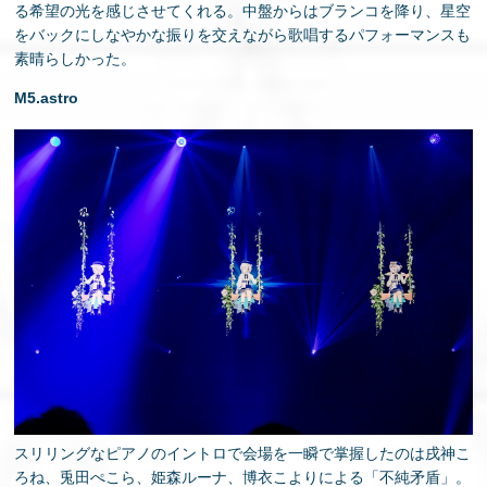
る希望の光を感じさせてくれる。中盤からはブランコを降り、星空
をバックにしなやかな振りを交えながら歌唱するパフォーマンスも
素晴らしかった。
M5.astro
スリリングなピアノのイントロで会場を一瞬で掌握したのは戌神こ
ろね、兎田ぺこら、姫森ルーナ、博衣こよりによる「不純矛盾」。