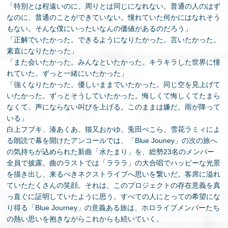
「特別とは程遠いのに、周りとは同じになれない。普通の人のはず
なのに、普通のことができていない。憧れていた何かにはなれそう
もない。そんな僕にいったいなんの価値があるのだろう」
「正解でいたかった。できるようになりたかった。言いたかった。
素直になりたかった」
「また会いたかった。みんなといたかった。キラキラした世界に憧
れていた。ずっと一緒にいたかった」
「強くなりたかった。優しいままでいたかった。同じ空を見上げて
いたかった。ずっとそうしていたかった。悔しくて悔しくてたまら
なくて。声にならない叫びを上げる。このままは嫌だ。雨が降って
いる」
白上フブキ、湊あくあ、猫又おかゆ、兎田ぺこら、雪花ラミィによ
る朗読で幕を開けたアンコールでは、「Blue Jouney」の次の旅へ
の気持ちが込められた新曲「水たまり」を、総勢23名のメンバー
全員で披露。曲のラストでは「ラララ」の大合唱でハッピーな光景
を描き出し、来るべきネクストライブへ思いを繋いだ。客席に溢れ
ていたたくさんの笑顔。それは、このプロジェクトの存在意義を真
っ直ぐに証明していたように思う。すべての人にとっての希望にな
り得る「Blue Journey」の意義ある旅は、ホロライブメンバーたち
の熱い思いを抱きながらこれからも続いていく。