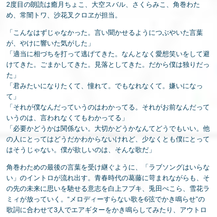
2度目の朗読は癒月ちょこ、大空スバル、さくらみこ、角巻わた
め、常闇トワ、沙花叉クロヱが担当。
「こんなはずじゃなかった。言い聞かせるようにつぶやいた言葉
が、やけに響いた気がした」
「適当に相づちを打って逃げてきた。なんとなく愛想笑いをして避
けてきた。ごまかしてきた。見落としてきた。だから僕は独りだっ
た」
「君みたいになりたくて、憧れて。でもなれなくて。嫌いになっ
て」
「それが僕なんだっていうのはわかってる。それがお前なんだって
いうのは、言われなくてもわかってる」
「必要かどうかは関係ない。大切かどうかなんてどうでもいい。他
の人にとってはどうだかわからないけれど、少なくとも僕にとって
はそうじゃない。僕が欲しいのは、そんな歌だ」
角巻わための最後の言葉を受け継ぐように、「ラブソングはいらな
い」のイントロが流れ出す。青春時代の葛藤に苛まれながらも、そ
の先の未来に思いを馳せる意志を白上フブキ、兎田ぺこら、雪花ラ
ミィが放っていく。“メロディーすらない歌を6弦でかき鳴らせ”の
歌詞に合わせて3人でエアギターをかき鳴らしてみたり、アウトロ