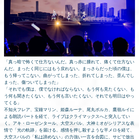
「真っ暗で怖くて仕方ないんだ。真っ赤に腫れて、痛くて仕方ない
んだ。まったく同じにはもう戻れない。まっさらだった頃の僕は、
もう帰ってこない。曲がってしまった、折れてしまった、歪んでし
まった、傷ついてしまった」
「それでも僕は、僕でなければならない。もう何も見たくない、も
う何も聞きたくない、もう何も言いたくない。それでも明日はやっ
てくる」
不知火フレア、宝鐘マリン、姫森ルーナ、尾丸ポルカ、鷹嶺ルイに
よる朗読パートを経て、ライブはクライマックスへと突入してい
く。アキ・ローゼンタール、大空スバル、大神ミオがシリアスな表
情で「光の軌跡」を届ける。感情を押し殺すような平メロを経て、
大空スバルの「私は諦めない」の力強い一言を合図に、サビで放出