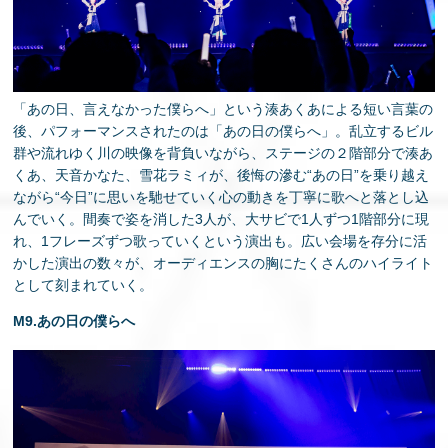
「あの日、言えなかった僕らへ」という湊あくあによる短い言葉の
後、パフォーマンスされたのは「あの日の僕らへ」。乱立するビル
群や流れゆく川の映像を背負いながら、ステージの２階部分で湊あ
くあ、天音かなた、雪花ラミィが、後悔の滲む“あの日”を乗り越え
ながら“今日”に思いを馳せていく心の動きを丁寧に歌へと落とし込
んでいく。間奏で姿を消した3人が、大サビで1人ずつ1階部分に現
れ、1フレーズずつ歌っていくという演出も。広い会場を存分に活
かした演出の数々が、オーディエンスの胸にたくさんのハイライト
として刻まれていく。
M9.あの日の僕らへ