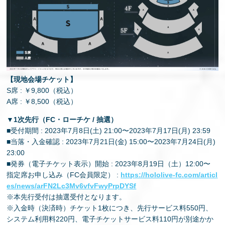
【現地会場チケット】
S席 : ￥9,800（税込）
A席 : ￥8,500（税込）
▼1次先⾏（FC・ローチケ / 抽選）
■受付期間 : 2023年7⽉8⽇(⼟) 21:00〜2023年7⽉17⽇(⽉) 23:59
■当落・⼊⾦確認 : 2023年7⽉21⽇(⾦) 15:00〜2023年7⽉24⽇(⽉)
23:00
■発券（電⼦チケット表⽰）開始 : 2023年8⽉19⽇（⼟）12:00〜
指定席お申し込み（FC会員限定） :
https://hololive-fc.com/articl
es/news/arFN2Lc3Mv6vfvFwyPrpDYSf
※本先⾏受付は抽選受付となります。
※⼊⾦時（決済時）チケット1枚につき、先⾏サービス料550円、
システム利⽤料220円、電⼦チケットサービス料110円が別途かか