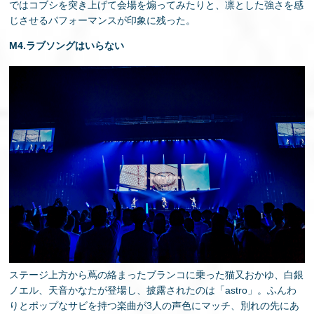
ではコブシを突き上げて会場を煽ってみたりと、凛とした強さを感
じさせるパフォーマンスが印象に残った。
M4.ラブソングはいらない
ステージ上方から蔦の絡まったブランコに乗った猫又おかゆ、白銀
ノエル、天音かなたが登場し、披露されたのは「astro」。ふんわ
りとポップなサビを持つ楽曲が3人の声色にマッチ、別れの先にあ