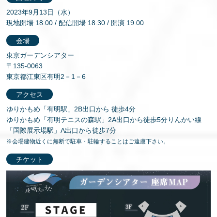
2023年9⽉13⽇（⽔）
現地開場 18:00 / 配信開場 18:30 / 開演 19:00
会場
東京ガーデンシアター
〒135-0063
東京都江東区有明2－1－6
アクセス
ゆりかもめ「有明駅」2B出⼝から 徒歩4分
ゆりかもめ「有明テニスの森駅」2A出⼝から徒歩5分りんかい線
「国際展⽰場駅」A出⼝から徒歩7分
※会場建物近くに無断で駐⾞・駐輪することはご遠慮下さい。
チケット