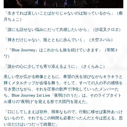
「生きてれば楽しいことばかりじゃないのは知っているから」（癒
月ちょこ）
「誰にも話せない悩みにだって共感したいから」（沙花叉クロヱ）
「輝きだけじゃない、陰とともに歩んでいく」（大空スバル）
「『Blue Journey』はこれからも旅を続けていきます」（常闇ト
ワ）
「誰かの心に少しでも寄り添えるように」（さくらみこ）
美しい空が広がる映像とともに、希望の光を浴びながらキラキラと
輝くメタルチップが会場を舞う。そして、すべての人の不の感情を
引き受けながら、それを圧巻の歌声で浄化していったメンバーた
ち。Blue Journey 1st Live「夜明けのうた」は、そのライブタイト
ル通りの“夜明け”を迎える形で大団円を迎えた。
「口にしてしまえば存外、簡単なもので。行動に移せば案外あっけ
ないもので。それでもこの時間も必要だったんだと今は思える。思
い出だけはいつだって綺麗だ」