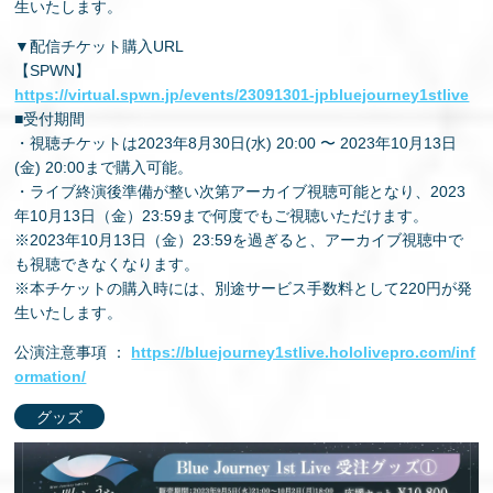
生いたします。
▼配信チケット購入URL
【SPWN】
https://virtual.spwn.jp/events/23091301-jpbluejourney1stlive
■受付期間
・視聴チケットは2023年8月30日(水) 20:00 〜 2023年10月13日
(金) 20:00まで購⼊可能。
・ライブ終演後準備が整い次第アーカイブ視聴可能となり、2023
年10⽉13⽇（⾦）23:59まで何度でもご視聴いただけます。
※2023年10⽉13⽇（⾦）23:59を過ぎると、アーカイブ視聴中で
も視聴できなくなります。
※本チケットの購入時には、別途サービス手数料として220円が発
生いたします。
公演注意事項 ：
https://bluejourney1stlive.hololivepro.com/inf
ormation/
グッズ