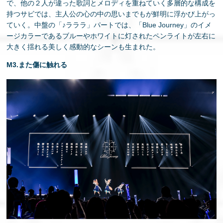
で、他の２人が違った歌詞とメロディを重ねていく多層的な構成を
持つサビでは、主人公の心の中の思いまでもが鮮明に浮かび上がっ
ていく。中盤の「♪ラララ」パートでは、「Blue Journey」のイメ
ージカラーであるブルーやホワイトに灯されたペンライトが左右に
大きく揺れる美しく感動的なシーンも生まれた。
M3.また傷に触れる