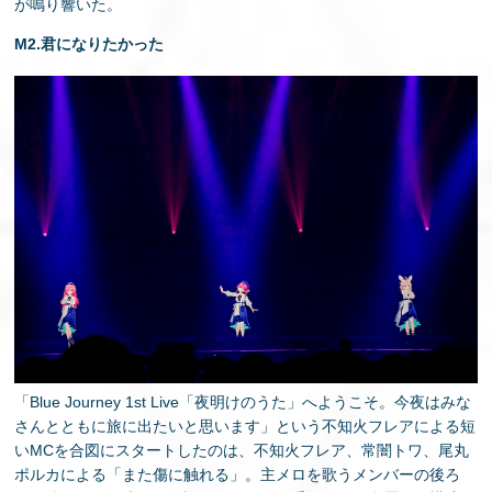
が鳴り響いた。
M2.君になりたかった
「Blue Journey 1st Live「夜明けのうた」へようこそ。今夜はみな
さんとともに旅に出たいと思います」という不知火フレアによる短
いMCを合図にスタートしたのは、不知火フレア、常闇トワ、尾丸
ポルカによる「また傷に触れる」。主メロを歌うメンバーの後ろ