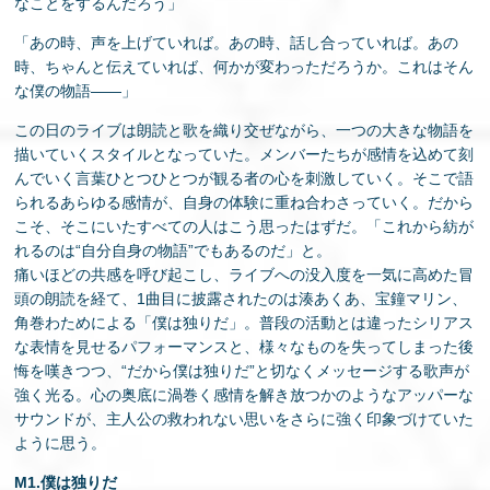
なことをするんだろう」
「あの時、声を上げていれば。あの時、話し合っていれば。あの
時、ちゃんと伝えていれば、何かが変わっただろうか。これはそん
な僕の物語――」
この日のライブは朗読と歌を織り交ぜながら、一つの大きな物語を
描いていくスタイルとなっていた。メンバーたちが感情を込めて刻
んでいく言葉ひとつひとつが観る者の心を刺激していく。そこで語
られるあらゆる感情が、自身の体験に重ね合わさっていく。だから
こそ、そこにいたすべての人はこう思ったはずだ。「これから紡が
れるのは“自分自身の物語”でもあるのだ」と。
痛いほどの共感を呼び起こし、ライブへの没入度を一気に高めた冒
頭の朗読を経て、1曲目に披露されたのは湊あくあ、宝鐘マリン、
角巻わためによる「僕は独りだ」。普段の活動とは違ったシリアス
な表情を見せるパフォーマンスと、様々なものを失ってしまった後
悔を嘆きつつ、“だから僕は独りだ”と切なくメッセージする歌声が
強く光る。心の奥底に渦巻く感情を解き放つかのようなアッパーな
サウンドが、主人公の救われない思いをさらに強く印象づけていた
ように思う。
M1.僕は独りだ