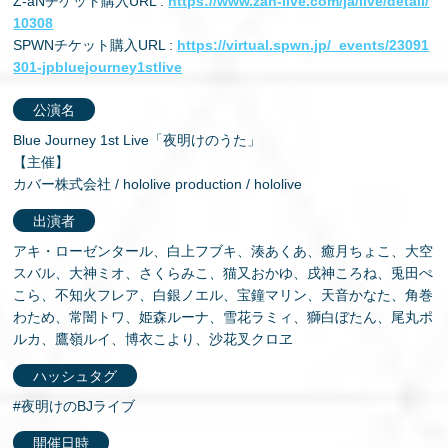
Z-aNチケット購入URL :
https://www.zan-live.com/ja/live/detail/
10308
SPWNチケット購入URL :
https://virtual.spwn.jp/_events/23091
301-jpbluejourney1stlive
公演名
Blue Journey 1st Live「夜明けのうた」
【主催】
カバー株式会社 / hololive production / hololive
出演者
アキ・ローゼンタール、⽩上フブキ、湊あくあ、癒⽉ちょこ、⼤空
スバル、⼤神ミオ、さくらみこ、猫⼜おかゆ、戌神ころね、兎⽥ぺ
こら、不知⽕フレア、⽩銀ノエル、宝鐘マリン、天⾳かなた、⾓巻
わため、常闇トワ、姫森ルーナ、雪花ラミィ、獅⽩ぼたん、尾丸ポ
ルカ、鷹嶺ルイ、博⾐こより、沙花叉クロヱ
ハッシュタグ
#夜明けのBJライブ
開催⽇時