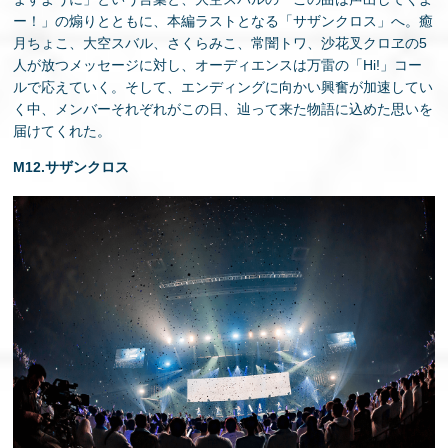
ー！」の煽りとともに、本編ラストとなる「サザンクロス」へ。癒
月ちょこ、大空スバル、さくらみこ、常闇トワ、沙花叉クロヱの5
人が放つメッセージに対し、オーディエンスは万雷の「Hi!」コー
ルで応えていく。そして、エンディングに向かい興奮が加速してい
く中、メンバーそれぞれがこの日、辿って来た物語に込めた思いを
届けてくれた。
M12.サザンクロス