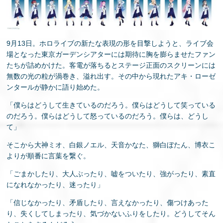
EN
9月13日。ホロライブの新たな表現の形を目撃しようと、ライブ会
場となった東京ガーデンシアターには期待に胸を膨らませたファン
たちが詰めかけた。客電が落ちるとステージ正面のスクリーンには
無数の光の粒が渦巻き、溢れ出す。その中から現れたアキ・ローゼ
ンタールが静かに語り始めた。
「僕らはどうして生きているのだろう。僕らはどうして笑っている
のだろう。僕らはどうして怒っているのだろう。僕らは、どうし
て」
そこから大神ミオ、白銀ノエル、天音かなた、獅白ぼたん、博衣こ
よりが順番に言葉を繋ぐ。
「ごまかしたり、大人ぶったり、嘘をついたり、強がったり、素直
になれなかったり、迷ったり」
「信じなかったり、矛盾したり、言えなかったり、傷つけあった
り、失くしてしまったり、気づかないふりをしたり。どうしてそん