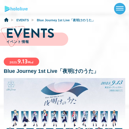
TOP
NEWS
EVENTS
Blue Journey 1st Live「夜明けのうた」
EVENTS
ABOUT
イベント情報
TALENT
9.13
SCHEDULE
2023.
Wed
Blue Journey 1st Live「夜明けのうた」
EVENTS
VIDEOS
MUSIC
GOODS
SPECIAL