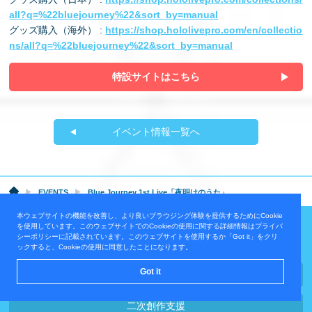
all?q=%22bluejourney%22&sort_by=manual
グッズ購⼊（海外） :
https://shop.hololivepro.com/en/collectio
ns/all?q=%22bluejourney%22&sort_by=manual
特設サイトはこちら
イベント情報一覧へ
EVENTS
Blue Journey 1st Live「夜明けのうた」
本ウェブサイトの機能を改善し、より良いブラウジング体験を提供するためにCookie
を使用しています。このウェブサイトでのCookieの使用に関する詳細情報はプライバ
シーポリシーに記載されています。このウェブサイトを使用するか「Got it」をクリ
ックすると、Cookieの使用に同意したことになります。
Got it
オーディション
二次創作支援