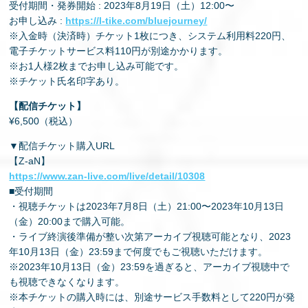
受付期間・発券開始 : 2023年8月19日（土）12:00〜
お申し込み :
https://l-tike.com/bluejourney/
※⼊⾦時（決済時）チケット1枚につき、システム利⽤料220円、
電⼦チケットサービス料110円が別途かかります。
※お1⼈様2枚までお申し込み可能です。
※チケット⽒名印字あり。
【配信チケット】
¥6,500（税込）
▼配信チケット購入URL
【Z-aN】
https://www.zan-live.com/live/detail/10308
■受付期間
・視聴チケットは2023年7⽉8⽇（⼟）21:00〜2023年10⽉13⽇
（⾦）20:00まで購⼊可能。
・ライブ終演後準備が整い次第アーカイブ視聴可能となり、2023
年10⽉13⽇（⾦）23:59まで何度でもご視聴いただけます。
※2023年10⽉13⽇（⾦）23:59を過ぎると、アーカイブ視聴中で
も視聴できなくなります。
※本チケットの購入時には、別途サービス手数料として220円が発