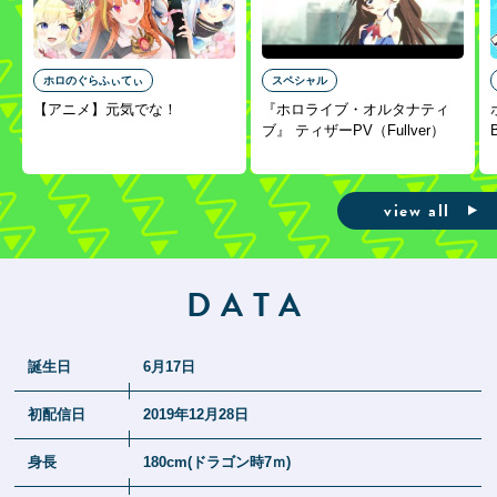
ホロのぐらふぃてぃ
スペシャル
【アニメ】元気でな！
『ホロライブ・オルタナティ
ブ』 ティザーPV（Fullver）
view all
DATA
誕生日
6月17日
初配信日
2019年12月28日
身長
180cm(ドラゴン時7ｍ)