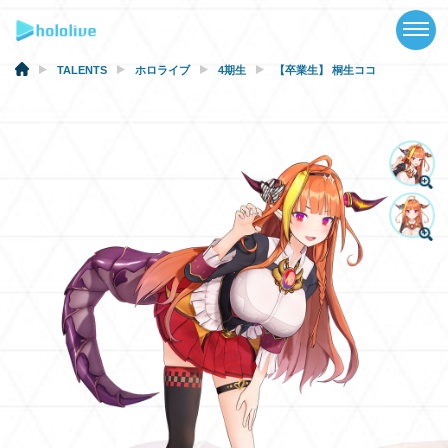
TOP
NEWS
TALENTS
ホロライブ
4期生
【卒業生】 桐生ココ
ABOUT
TALENT
SCHEDULE
EVENTS
VIDEOS
MUSIC
GOODS
SPECIAL