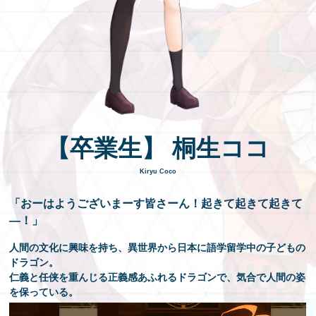
EN
【卒業生】 桐生ココ
Kiryu Coco
「おーはようございまーす皆さーん！起きて起きて起きて
―！」
人間の文化に興味を持ち、異世界から日本に語学留学中の子どもの
ドラゴン。
仁義と任侠を重んじる正義感あふれるドラゴンで、気合で人間の姿
を保っている。