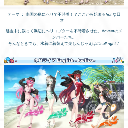
テーマ ： 南国の島にヘリで不時着！？ここから始まる
hot
な日
常！
逃走中に誤って浜辺にヘリコプターを不時着させた、Adventのメ
ンバーたち。
そんなときでも、水着に着替えて楽しんじゃえば
It’s all right！