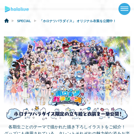
TOP
NEWS
SPECIAL
「ホロナツパラダイス」 オリジナル衣装を公開中！
ABOUT
TALENT
SCHEDULE
EVENTS
VIDEOS
MUSIC
GOODS
各期生ごとのテーマで描かれた描き下ろしイラストをご紹介！
SPECIAL
グッズにも使用されている、タレントそれぞれの魅力的な姿をお楽