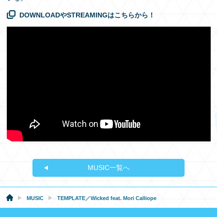
DOWNLOADやSTREAMINGはこちらから！
MUSIC一覧へ
MUSIC
TEMPLATE／Wicked feat. Mori Calliope