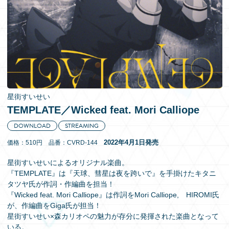
EN
星街すいせい
TEMPLATE／Wicked feat. Mori Calliope
DOWNLOAD
STREAMING
2022年4月1日発売
価格：510円 品番：CVRD-144
星街すいせいによるオリジナル楽曲。
『TEMPLATE』は『天球、彗星は夜を跨いで』を手掛けたキタニ
タツヤ氏が作詞・作編曲を担当！
『Wicked feat. Mori Calliope』は作詞をMori Calliope, HIROMI氏
が、作編曲をGiga氏が担当！
星街すいせい×森カリオペの魅力が存分に発揮された楽曲となって
いる。