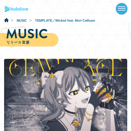
TOP
NEWS
MUSIC
TEMPLATE／Wicked feat. Mori Calliope
MUSIC
ABOUT
リリース音源
TALENT
SCHEDULE
EVENTS
VIDEOS
MUSIC
GOODS
SPECIAL