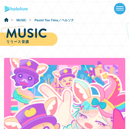
TOP
NEWS
MUSIC
Pastel Tea Time／ペルソナ
MUSIC
ABOUT
リリース音源
TALENT
SCHEDULE
EVENTS
VIDEOS
MUSIC
GOODS
SPECIAL