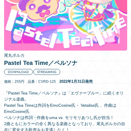
EN
尾丸ポルカ
Pastel Tea Time／ペルソナ
DOWNLOAD
STREAMING
2022年1月31日発売
価格：255円 品番：CVRD-125
『Pastel Tea Time／ペルソナ』は「エヴァーブルー」に続くオリ
ジナル楽曲。
Pastel Tea Timeは作詞をEmoCosine氏・ Vetaliss氏 、作曲は
EmoCosine氏
ペルソナは作詞・作曲をuma vs. モリモリあつし氏が担当！
2曲ともにカラーの全く異なる楽曲となっており、尾丸ポルカの自
在に変化する歌声をお見逃しなく！