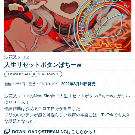
EN
沙花叉クロヱ
人生リセットボタンぽちーw
DOWNLOAD
STREAMING
2022年8月14日発売
価格：255円 品番：CVRD-196
沙花叉クロヱのNew Single『人生リセットボタンぽちーw』がつい
にリリース！
作詞作曲は沙花叉クロヱ自身が担当した。
ノリのいいテンポ感と可愛らしい歌声の本楽曲は、TikTokでも大き
な話題となった。
DOWNLOADやSTREAMINGはこちらから！