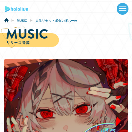
TOP
NEWS
MUSIC
人生リセットボタンぽちーw
MUSIC
ABOUT
リリース音源
TALENT
SCHEDULE
EVENTS
VIDEOS
MUSIC
GOODS
SPECIAL