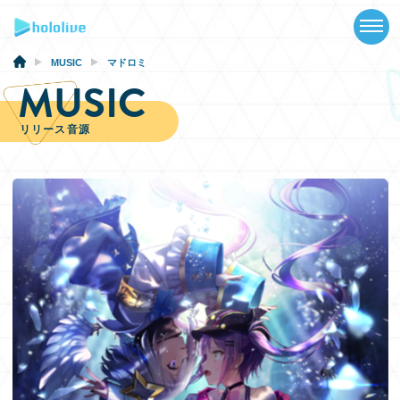
TOP
NEWS
MUSIC
マドロミ
MUSIC
ABOUT
リリース音源
TALENT
SCHEDULE
EVENTS
VIDEOS
MUSIC
GOODS
SPECIAL