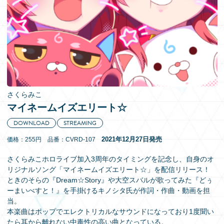
EN
さくらみこ
マイネームイズエリート☆
DOWNLOAD
STREAMING
2021年12月27日発売
価格：255円 品番：CVRD-107
さくらみこホロライブ加入3周年のタイミングを記念し、自身のオ
リジナルソング「マイネームイズエリート☆」を配信リリース！
ときのそらの『Dream☆Story』や大空スバルが歌ってみた『どぅ
ーまいべすと！』を手掛けるキノシタ氏が作詞・作曲・動画を担
当。
本楽曲はポップでエレクトリカルなサウンドになっており1度聞い
たら耳から離れない中毒性の高い曲となっている。