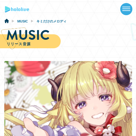
TOP
NEWS
MUSIC
キミだけのメロディ
MUSIC
ABOUT
リリース音源
TALENT
SCHEDULE
EVENTS
VIDEOS
MUSIC
GOODS
SPECIAL