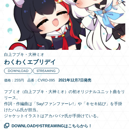
EN
白上フブキ・大神ミオ
わくわくエブリデイ
DOWNLOAD
STREAMING
2021年12月7日発売
価格：255円 品番：CVRD-095
フブミオ（白上フブキ・大神ミオ）の初オリジナルユニット曲をリ
リース。
作詞・作編曲は「Say!ファンファーレ!」や「キセキ結び」を手掛
けたハム氏が担当。
ジャケットイラストはアカババァ氏が手掛けている。
DOWNLOADやSTREAMINGはこちらから！