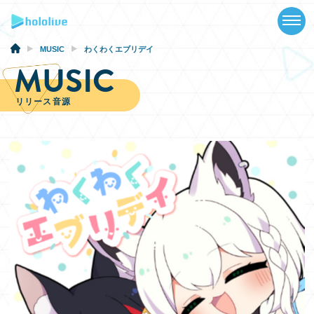
TOP
NEWS
MUSIC
わくわくエブリデイ
MUSIC
ABOUT
リリース音源
TALENT
SCHEDULE
EVENTS
VIDEOS
MUSIC
GOODS
SPECIAL