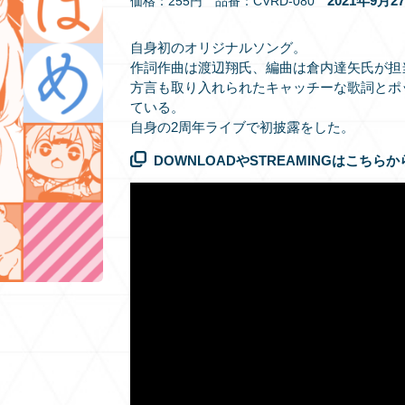
2021年9月
価格：255円 品番：CVRD-080
自身初のオリジナルソング。
作詞作曲は渡辺翔氏、編曲は倉内達矢氏が担
方言も取り入れられたキャッチーな歌詞とポ
ている。
自身の2周年ライブで初披露をした。
DOWNLOADやSTREAMINGはこちらか