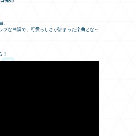
27日発売
当。
ップな曲調で、可愛らしさが詰まった楽曲となっ
ら！