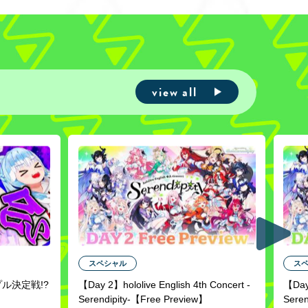
view all
スペシャル
ス
プル決定戦!?
【Day 2】hololive English 4th Concert -
【Day 
Serendipity-【Free Preview】
Sere