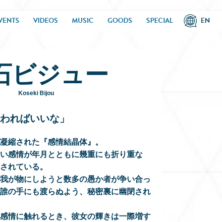
VENTS
VIDEOS
MUSIC
GOODS
SPECIAL
EN
石ビジュー
Koseki Bijou
わればいいな」
凝縮された『感情結晶体』。
い感情が年月とともに幾重にも折り重な
されている。
我が物にしようと数多の愚か者が争い合っ
誰の手にも渡らぬよう、秘密裏に幽閉され
感情に触れるとき、彼女の輝きは一際増す