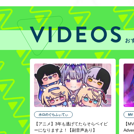
VIDEOS
お
ホロのぐらふぃてぃ
MV
【アニメ】3年も​逃げてたら​そらベイビ
【MV】S
ーに​なりますよ！【副音声あり】
Adv