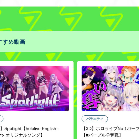
すすめ動画
バラエティ
potlight【hololive English -
【3D】ホロライブNo.1パー
ent- オリジナルソング】
【#パープル争奪戦】