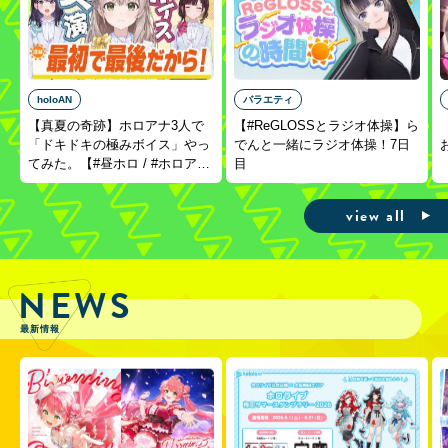
holoAN
バラエティ
【真夏の奇跡】ホロアナ3人で
【#ReGLOSSとラジオ体操】ら
「ドキドキの極みボイス」やっ
でんと一緒にラジオ体操！7日
てみた。【#昼ホロ / #ホロア
目
ナ】
view all
NEWS
最新情報