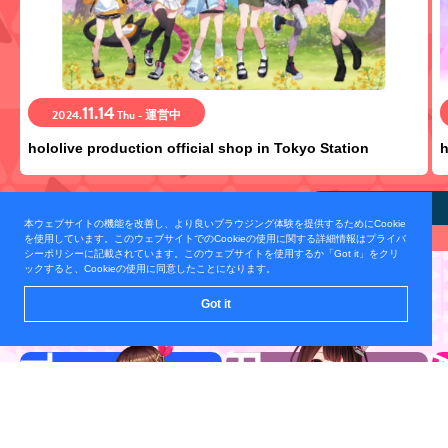
11.14
2024.
Thu - 運営中
hololive production official shop in Tokyo Station
h
view all
本ウェブサイトの機能を改善し、より良いブラウジング体験を提供するためにCookie
を使用しています。このウェブサイトでのCookieの使用に関する詳細情報はプライバ
シーポリシーに記載されています。このウェブサイトを使用するか「Got it」をクリ
ックすると、Cookieの使用に同意したことになります。
TALENT
Got it
所属タレント