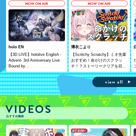
NOW ON AIR
NOW ON AIR
holo EN
博衣こより
【3D LIVE】hololive English -
【Scritchy Scratchy】ミオ先輩
Advent- 3rd Anniversary Live:
おすすめ！命がけのスクラッ
Bound by
チ！？ストーリークリアを目指
Fate【#AdventBoundbyFate】
して！【博衣こより/ホロライ
ブ】
view all
VIDEOS
おすすめ動画