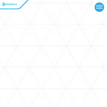
TOP
NEWS
ABOUT
TALENT
SCHEDULE
EVENTS
VIDEOS
MUSIC
GOODS
SPECIAL