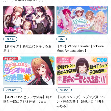
EN
ボイス
MV
【新ボイス】あなたにドキッをお
【MV】Windy Traveler【hololive
届け！
Meet Ambassadors】
バラエティ
holoAN
【#ReGLOSSとラジオ体操】莉々
【渋谷ジャック】シブツタ夏イベ
華と一緒にラジオ体操！6日目
ント完全攻略！【#昼ホロ / #井月
みちる】