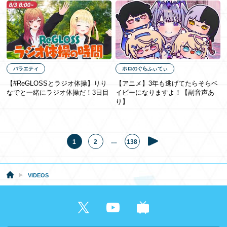
バラエティ
ホロのぐらふぃてぃ
【#ReGLOSSとラジオ体操】りり
【アニメ】3年も​逃げてたら​そらベ
なでと一緒にラジオ体操だ！3日目
イビーに​なりますよ！【副音声あ
り】
…
1
2
138
VIDEOS