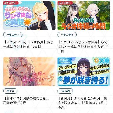
バラエティ
バラエティ
【#ReGLOSSとラジオ体操】奏と
【#ReGLOSSとラジオ体操】らで
一緒にラジオ体操！5日目
はじと一緒にラジオ体操するぞ！4
日目
ボイス
holoAN
【新ボイス】お隣の幼なじみと、
【み俺誇】さくらみこが10月、横
距離が近づく夜
浜で咲き誇る！【#昼ホロ / #風白
ゆき】