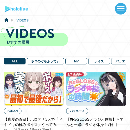
TOP
NEWS
VIDEOS
VIDEOS
ABOUT
おすすめ動画
TALENT
SCHEDULE
ALL
ホロのぐらふぃてぃ
MV
ボイス
バラエテ
EVENTS
VIDEOS
MUSIC
holoAN
バラエティ
GOODS
【真夏の奇跡】ホロアナ3人で「ド
【#ReGLOSSとラジオ体操】らで
キドキの極みボイス」やってみ
んと一緒にラジオ体操！7日目
SPECIAL
た。【#昼ホロ / #ホロアナ】